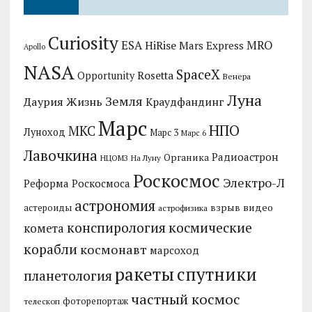
Curiosity
MRO
ESA
HiRise
Mars Express
Apollo
NASA
SpaceX
Rosetta
Opportunity
Венера
Луна
Земля
Даурия
Жизнь
Краудфандинг
Марс
НПО
МКС
Луноход
Марс 3
Марс 6
Лавочкина
Радиоастрон
Органика
НЦОМЗ
На Луну
Роскосмос
Электро-Л
Реформа Роскосмоса
астрономия
видео
взрыв
астероиды
астрофизика
конспирология
космические
комета
корабли
космонавт
марсоход
ракеты
спутники
планетология
частный космос
фоторепортаж
телескоп