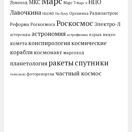
Марс
НПО
МКС
Луноход
Марс 3
Марс 6
Лавочкина
Радиоастрон
Органика
НЦОМЗ
На Луну
Роскосмос
Электро-Л
Реформа Роскосмоса
астрономия
видео
взрыв
астероиды
астрофизика
конспирология
космические
комета
корабли
космонавт
марсоход
ракеты
спутники
планетология
частный космос
фоторепортаж
телескоп