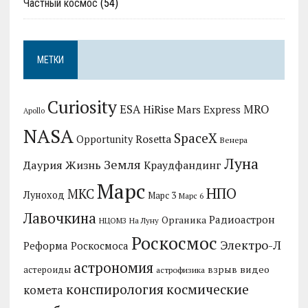
Частный космос
(54)
МЕТКИ
Curiosity
MRO
ESA
HiRise
Mars Express
Apollo
NASA
SpaceX
Rosetta
Opportunity
Венера
Луна
Земля
Даурия
Жизнь
Краудфандинг
Марс
НПО
МКС
Луноход
Марс 3
Марс 6
Лавочкина
Радиоастрон
Органика
НЦОМЗ
На Луну
Роскосмос
Электро-Л
Реформа Роскосмоса
астрономия
видео
взрыв
астероиды
астрофизика
конспирология
космические
комета