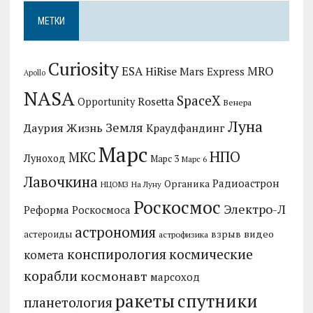
МЕТКИ
Curiosity
MRO
ESA
HiRise
Mars Express
Apollo
NASA
SpaceX
Rosetta
Opportunity
Венера
Луна
Земля
Даурия
Жизнь
Краудфандинг
Марс
НПО
МКС
Луноход
Марс 3
Марс 6
Лавочкина
Радиоастрон
Органика
НЦОМЗ
На Луну
Роскосмос
Электро-Л
Реформа Роскосмоса
астрономия
видео
взрыв
астероиды
астрофизика
конспирология
космические
комета
корабли
космонавт
марсоход
ракеты
спутники
планетология