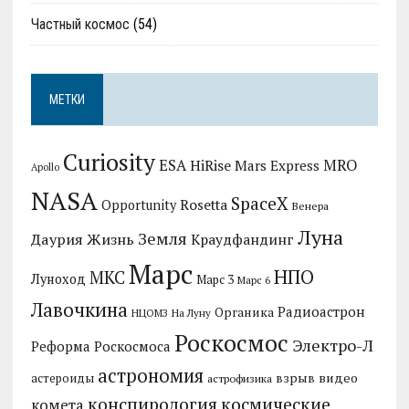
Частный космос
(54)
МЕТКИ
Curiosity
MRO
ESA
HiRise
Mars Express
Apollo
NASA
SpaceX
Rosetta
Opportunity
Венера
Луна
Земля
Даурия
Жизнь
Краудфандинг
Марс
НПО
МКС
Луноход
Марс 3
Марс 6
Лавочкина
Радиоастрон
Органика
НЦОМЗ
На Луну
Роскосмос
Электро-Л
Реформа Роскосмоса
астрономия
видео
взрыв
астероиды
астрофизика
конспирология
космические
комета