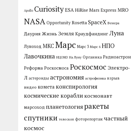
Curiosity
MRO
ESA
HiRise
Mars Express
Apollo
NASA
SpaceX
Rosetta
Opportunity
Венера
Луна
Земля
Даурия
Жизнь
Краудфандинг
Марс
НПО
МКС
Луноход
Марс 3
Марс 6
Лавочкина
Радиоастрон
Органика
НЦОМЗ
На Луну
Роскосмос
Электро-
Реформа Роскосмоса
астрономия
Л
взрыв
астероиды
астрофизика
конспирология
комета
видео
космические корабли
космонавт
ракеты
планетология
марсоход
спутники
частный
фоторепортаж
телескоп
космос