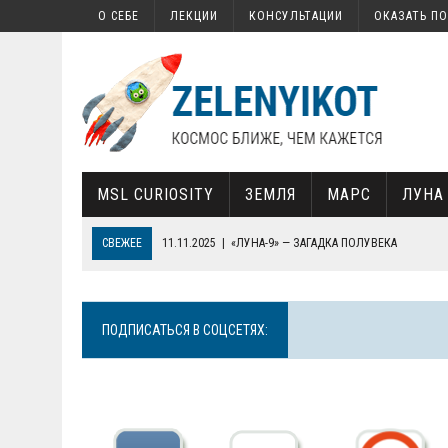
О СЕБЕ
ЛЕКЦИИ
КОНСУЛЬТАЦИИ
ОКАЗАТЬ П
MSL CURIOSITY
ЗЕМЛЯ
МАРС
ЛУНА
СВЕЖЕЕ
17.02.2022
|
КАК НА МАРСЕ НАШЛИ ОРГАНИКУ
13.02.2022
|
КАК ЗАПУСТИТЬ СВОЙ СПУТНИК
30.01.2022
|
СОВЕТСКАЯ «СЕМЕРКА», СОВРЕМЕННАЯ КОСМОНАВТИ
ПОДПИСАТЬСЯ В СОЦСЕТЯХ:
19.01.2022
|
ПОЧЕМУ ТЕЛЕСКОП JAMES WEBB ТАК ВАЖЕН ДЛЯ НА
11.11.2025
|
«ЛУНА-9» — ЗАГАДКА ПОЛУВЕКА