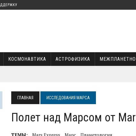
ОДДЕРЖКУ
КОСМОНАВТИКА
АСТРОФИЗИКА
МЕЖПЛАНЕТНО
КА И ИЛОН МАСК
ГЛАВНАЯ
ИССЛЕДОВАНИЯ МАРСА
УКИ
Полет над Марсом от Mar
ТЕМЫ:
Mars Express
Марс
Планетология