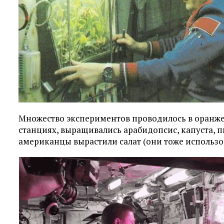
Множество экспериментов проводилось в оранжер
станциях, выращивались арабидопсис, капуста, 
американцы вырастили салат (они тоже использо