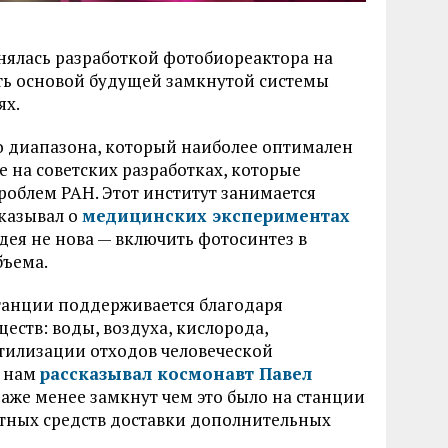
нялась разработкой фотобиореактора на
ать основой будущей замкнутой системы
ях.
го диапазона, который наиболее оптимален
е на советских разработках, которые
облем РАН. Этот институт занимается
сказывал о
медицинских экспериментах
Идея не нова — включить фотосинтез в
бъема.
танции поддерживается благодаря
ств: воды, воздуха, кислорода,
тилизации отходов человеческой
х нам
рассказывал космонавт Павел
 даже менее замкнут чем это было на станции
ртных средств доставки дополнительных