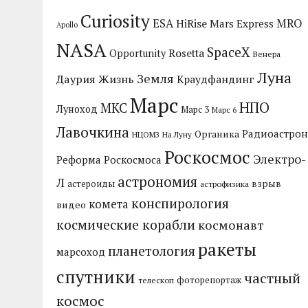
Curiosity
MRO
ESA
HiRise
Mars Express
Apollo
NASA
SpaceX
Rosetta
Opportunity
Венера
Луна
Земля
Даурия
Жизнь
Краудфандинг
Марс
НПО
МКС
Луноход
Марс 3
Марс 6
Лавочкина
Радиоастрон
Органика
НЦОМЗ
На Луну
Роскосмос
Электро-
Реформа Роскосмоса
астрономия
Л
взрыв
астероиды
астрофизика
конспирология
комета
видео
космические корабли
космонавт
ракеты
планетология
марсоход
спутники
частный
фоторепортаж
телескоп
космос