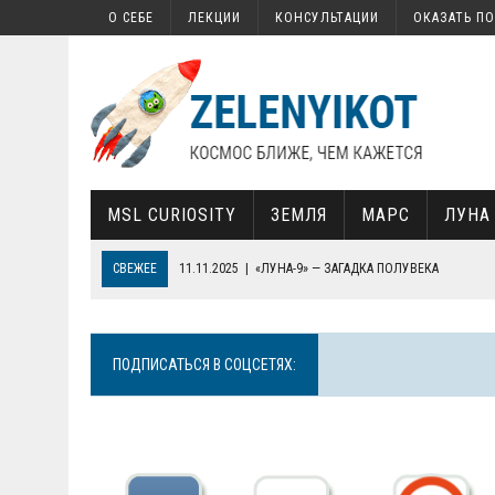
О СЕБЕ
ЛЕКЦИИ
КОНСУЛЬТАЦИИ
ОКАЗАТЬ П
MSL CURIOSITY
ЗЕМЛЯ
МАРС
ЛУНА
СВЕЖЕЕ
17.02.2022
|
КАК НА МАРСЕ НАШЛИ ОРГАНИКУ
13.02.2022
|
КАК ЗАПУСТИТЬ СВОЙ СПУТНИК
30.01.2022
|
СОВЕТСКАЯ «СЕМЕРКА», СОВРЕМЕННАЯ КОСМОНАВТИ
ПОДПИСАТЬСЯ В СОЦСЕТЯХ:
19.01.2022
|
ПОЧЕМУ ТЕЛЕСКОП JAMES WEBB ТАК ВАЖЕН ДЛЯ НА
11.11.2025
|
«ЛУНА-9» — ЗАГАДКА ПОЛУВЕКА