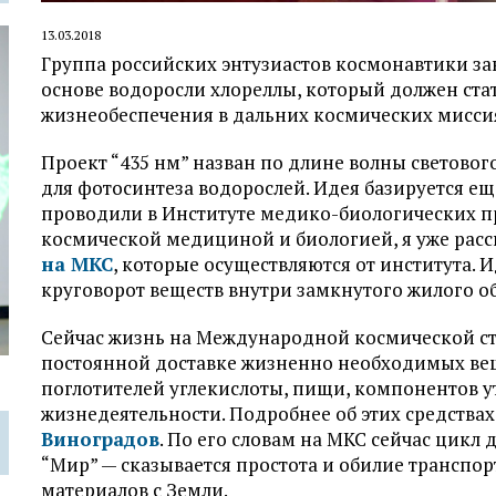
13.03.2018
Группа российских энтузиастов космонавтики за
основе водоросли хлореллы, который должен ст
жизнеобеспечения в дальних космических мисси
Проект “435 нм” назван по длине волны светово
для фотосинтеза водорослей. Идея базируется ещ
проводили в Институте медико-биологических пр
космической медициной и биологией, я уже рас
на МКС
, которые осуществляются от института. 
круговорот веществ внутри замкнутого жилого о
Сейчас жизнь на Международной космической с
постоянной доставке жизненно необходимых веще
поглотителей углекислоты, пищи, компонентов у
жизнедеятельности. Подробнее об этих средства
Виноградов
. По его словам на МКС сейчас цикл
“Мир” — сказывается простота и обилие транспо
материалов с Земли.