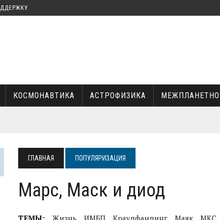
ОДДЕРЖКУ
КОСМОНАВТИКА
АСТРОФИЗИКА
МЕЖПЛАНЕТНО
КА И ИЛОН МАСК
ГЛАВНАЯ
ПОПУЛЯРИЗАЦИЯ
УКИ
Марс, Маск и диод
ТЕМЫ:
Жизнь
ИМБП
Краудфандинг
Маяк
МКС