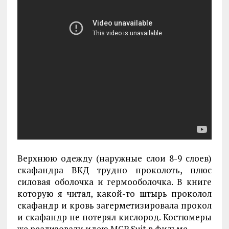
Верхнюю одежду (наружные слои 8-9 слоев)
скафандра ВКД трудно проколоть, плюс
силовая оболочка и гермооболочка. В книге
которую я читал, какой-то штырь проколол
скафандр и кровь загерметизировала прокол
и скафандр не потерял кислород. Костюмеры
же реализовали идею MCP Suit в фильме.