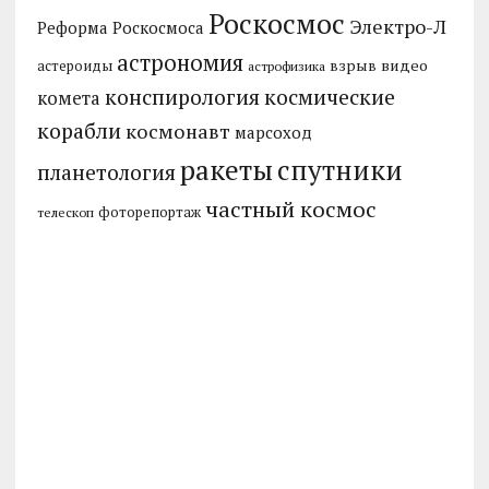
Роскосмос
Электро-Л
Реформа Роскосмоса
астрономия
видео
взрыв
астероиды
астрофизика
конспирология
космические
комета
корабли
космонавт
марсоход
ракеты
спутники
планетология
частный космос
фоторепортаж
телескоп