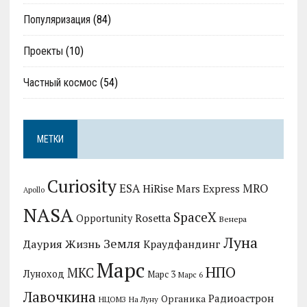
Популяризация
(84)
Проекты
(10)
Частный космос
(54)
МЕТКИ
Curiosity
MRO
ESA
HiRise
Mars Express
Apollo
NASA
SpaceX
Rosetta
Opportunity
Венера
Луна
Земля
Даурия
Жизнь
Краудфандинг
Марс
НПО
МКС
Луноход
Марс 3
Марс 6
Лавочкина
Радиоастрон
Органика
НЦОМЗ
На Луну