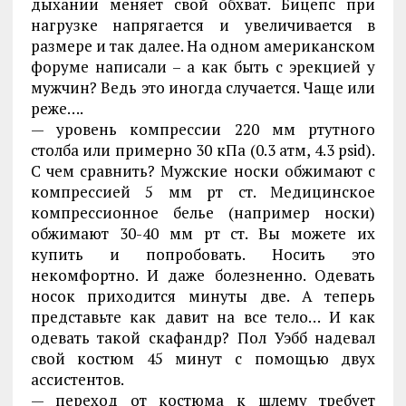
дыхании меняет свой обхват. Бицепс при
нагрузке напрягается и увеличивается в
размере и так далее. На одном американском
форуме написали – а как быть с эрекцией у
мужчин? Ведь это иногда случается. Чаще или
реже….
— уровень компрессии 220 мм ртутного
столба или примерно 30 кПа (0.3 атм, 4.3 psid).
С чем сравнить? Мужские носки обжимают с
компрессией 5 мм рт ст. Медицинское
компрессионное белье (например носки)
обжимают 30-40 мм рт ст. Вы можете их
купить и попробовать. Носить это
некомфортно. И даже болезненно. Одевать
носок приходится минуты две. А теперь
представьте как давит на все тело… И как
одевать такой скафандр? Пол Уэбб надевал
свой костюм 45 минут с помощью двух
ассистентов.
— переход от костюма к шлему требует