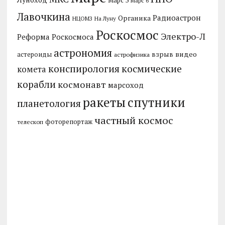
Марс 6
Лавочкина
Радиоастрон
Органика
НЦОМЗ
На Луну
Роскосмос
Электро-Л
Реформа Роскосмоса
астрономия
видео
взрыв
астероиды
астрофизика
конспирология
космические
комета
корабли
космонавт
марсоход
ракеты
спутники
планетология
частный космос
фоторепортаж
телескоп