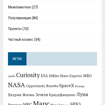
Межпланетное
(27)
Популяризация
(84)
Проекты
(10)
Частный космос
(54)
МЕТКИ
Curiosity
MRO
ESA
HiRise
Mars Express
Apollo
NASA
SpaceX
Rosetta
Opportunity
Венера
Луна
Земля
Даурия
Жизнь
Краудфандинг
Марс
НПО
МКС
Луноход
Марс 3