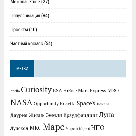
Межпланетное
(27)
Популяризация
(84)
Проекты
(10)
Частный космос
(54)
МЕТКИ
Curiosity
MRO
ESA
HiRise
Mars Express
Apollo
NASA
SpaceX
Rosetta
Opportunity
Венера
Луна
Земля
Даурия
Жизнь
Краудфандинг
Марс
НПО
МКС
Луноход
Марс 3
Марс 6