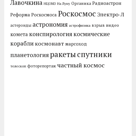
Лавочкина
Радиоастрон
Органика
НЦОМЗ
На Луну
Роскосмос
Электро-Л
Реформа Роскосмоса
астрономия
видео
взрыв
астероиды
астрофизика
конспирология
космические
комета
корабли
космонавт
марсоход
ракеты
спутники
планетология
частный космос
фоторепортаж
телескоп