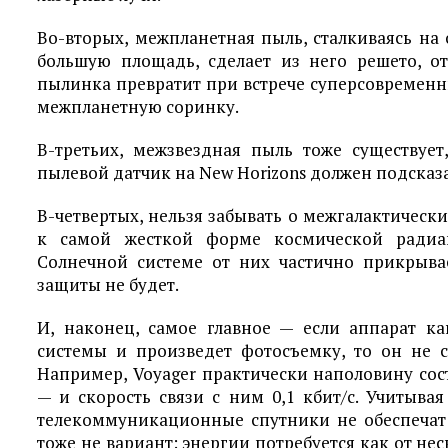
Во-вторых, межпланетная пыль, сталкиваясь на
большую площадь, сделает из него решето, о
пылинка превратит при встрече суперсовремен
межпланетную соринку.
В-третьих, межзвездная пыль тоже существует
пылевой датчик на New Horizons должен подсказа
В-четвертых, нельзя забывать о межгалактически
к самой жесткой форме космической радиац
Солнечной системе от них частично прикрыва
защиты не будет.
И, наконец, самое главное — если аппарат к
системы и произведет фотосъемку, то он не 
Например, Voyager практически наполовину сос
— и скорость связи с ним 0,1 кбит/с. Учитыва
телекоммуникационные спутники не обеспечат с
тоже не вариант: энергии потребуется как от не