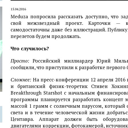
15.04.2016
Meduza попросила рассказать доступно, что з
свой межзвездный проект. Карточки — к
самодостаточны даже без иллюстраций. Публик
перелетов будем продолжать.
Что случилось?
Просто:
Российский миллиардер Юрий Мильн
сообщили, что приступили к разработке первого 
Сложнее:
На пресс-конференции 12 апреля 2016
и британский физик-теоретик Стивен Хокин
Breakthrough Starshot с начальным финансиров
программы планируется разработать концепт 
массой 1 грамм с солнечным парусом, который с
света и в течение человеческой жизни добрат
Центавра. Аппарат должен быть оборудов
двигателями коррекции, фотокамерой, источни