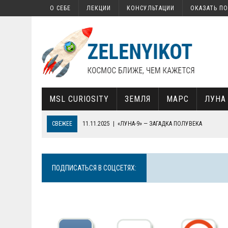
О СЕБЕ
ЛЕКЦИИ
КОНСУЛЬТАЦИИ
ОКАЗАТЬ П
MSL CURIOSITY
ЗЕМЛЯ
МАРС
ЛУНА
СВЕЖЕЕ
17.02.2022
|
КАК НА МАРСЕ НАШЛИ ОРГАНИКУ
13.02.2022
|
КАК ЗАПУСТИТЬ СВОЙ СПУТНИК
30.01.2022
|
СОВЕТСКАЯ «СЕМЕРКА», СОВРЕМЕННАЯ КОСМОНАВТИ
ПОДПИСАТЬСЯ В СОЦСЕТЯХ:
19.01.2022
|
ПОЧЕМУ ТЕЛЕСКОП JAMES WEBB ТАК ВАЖЕН ДЛЯ НА
11.11.2025
|
«ЛУНА-9» — ЗАГАДКА ПОЛУВЕКА