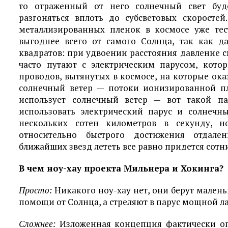
то отраженный от него солнечный свет буд
разгоняться вплоть до субсветовых скоросте
металлизированных пленок в космосе уже тес
выгоднее всего от самого Солнца, так как д
квадратов: при удвоении расстояния давление св
часто путают с электрическим парусом, кото
проводов, вытянутых в космосе, на которые ок
солнечный ветер — потоки ионизированной пл
использует солнечный ветер — вот такой па
использовать электрический парус и солнечн
нескольких сотен километров в секунду, н
относительно быстрого достижения отдале
ближайших звезд лететь все равно придется сотни
В чем ноу-хау проекта Мильнера и Хокинга?
Просто:
Никакого ноу-хау нет, они берут мален
помощи от Солнца, а стреляют в парус мощной л
Сложнее:
Изложенная концепция фактически опи