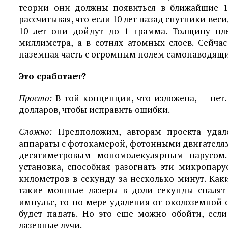
теории они должны появиться в ближайшие 10 
рассчитывая, что если 10 лет назад спутники веси
10 лет они дойдут до 1 грамма. Толщину пл
миллиметра, а в сотнях атомных слоев. Сейча
наземная часть с огромным полем самонаводящи
Это сработает?
Просто:
В той концепции, что изложена, — нет.
долларов, чтобы исправить ошибки.
Сложно:
Предположим, авторам проекта удало
аппараты с фотокамерой, фотонными двигателя
десятиметровым мономолекулярным парусом
установка, способная разогнать эти микропару
километров в секунду за несколько минут. Как
такие мощные лазеры в доли секунды спалят
импульс, то по мере удаления от околоземной 
будет падать. Но это еще можно обойти, есл
лазерные лучи.