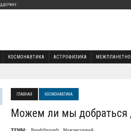
ОДДЕРЖКУ
КОСМОНАВТИКА
АСТРОФИЗИКА
МЕЖПЛАНЕТНО
КА И ИЛОН МАСК
ГЛАВНАЯ
КОСМОНАВТИКА
УКИ
Можем ли мы добраться 
ТЕМЫ:
Breakthrough
Межзвездный