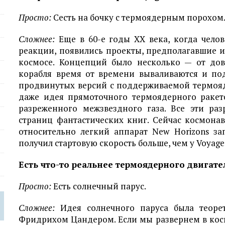
Просто:
Сесть на бочку с термоядерным порохом
Сложнее:
Еще в 60-е годы XX века, когда чело
реакции, появились проекты, предполагавшие и
космосе. Концепций было несколько — от дов
корабля время от времени вываливаются и по
продвинутых версий с поддерживаемой термояд
даже идея прямоточного термоядерного ракето
разреженного межзвездного газа. Все эти ра
страниц фантастических книг. Сейчас космона
относительно легкий аппарат New Horizons за
получил стартовую скорость больше, чем у Voyage
Есть что-то реальнее термоядерного двигате
Просто:
Есть солнечный парус.
Сложнее:
Идея солнечного паруса была теорет
Фридрихом Цандером. Если мы развернем в косм