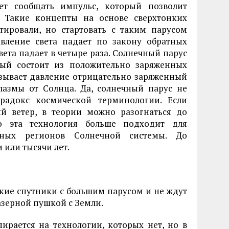
ет сообщать импульс, который позволит
й. Такие концепты на основе сверхтонких
тировали, но стартовать с таким парусом
авление света падает по закону обратных
ета падает в четыре раза. Солнечный парус
рый состоит из положительно заряженных
азывает давление отрицательно заряженный
азмы от Солнца. Да, солнечный парус не
радокс космической терминологии. Если
ый ветер, в теории можно разогнаться до
о эта технология больше подходит для
нных регионов Солнечной системы. До
 или тысячи лет.
ькие спутники с большим парусом и не ждут
азерной пушкой с Земли.
рается на технологии, которых нет, но в