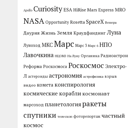
Curiosity
MRO
ESA
HiRise
Mars Express
Apollo
NASA
SpaceX
Rosetta
Opportunity
Венера
Луна
Земля
Даурия
Жизнь
Краудфандинг
Марс
НПО
МКС
Луноход
Марс 3
Марс 6
Лавочкина
Радиоастрон
Органика
НЦОМЗ
На Луну
Роскосмос
Электро-
Реформа Роскосмоса
астрономия
Л
взрыв
астероиды
астрофизика
конспирология
комета
видео
космические корабли
космонавт
ракеты
планетология
марсоход
спутники
частный
фоторепортаж
телескоп
космос