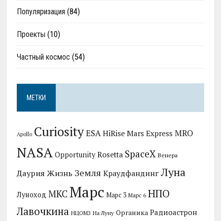
Популяризация
(84)
Проекты
(10)
Частный космос
(54)
МЕТКИ
Curiosity
MRO
ESA
HiRise
Mars Express
Apollo
NASA
SpaceX
Rosetta
Opportunity
Венера
Луна
Земля
Даурия
Жизнь
Краудфандинг
Марс
НПО
МКС
Луноход
Марс 3
Марс 6
Лавочкина
Радиоастрон
Органика
НЦОМЗ
На Луну