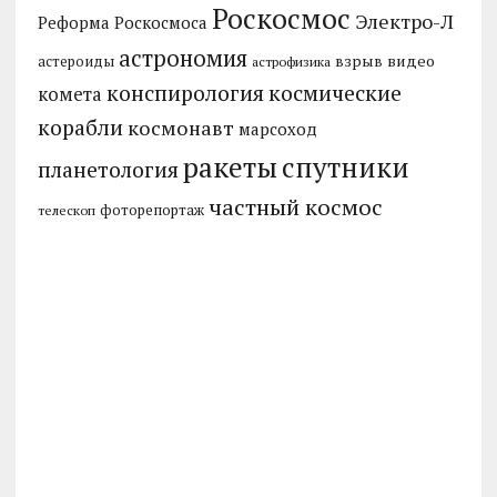
Роскосмос
Электро-Л
Реформа Роскосмоса
астрономия
видео
взрыв
астероиды
астрофизика
конспирология
космические
комета
корабли
космонавт
марсоход
ракеты
спутники
планетология
частный космос
фоторепортаж
телескоп