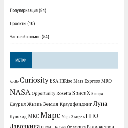
Популяризация
(84)
Проекты
(10)
Частный космос
(54)
МЕТКИ
Curiosity
MRO
ESA
HiRise
Mars Express
Apollo
NASA
SpaceX
Rosetta
Opportunity
Венера
Луна
Земля
Даурия
Жизнь
Краудфандинг
Марс
НПО
МКС
Луноход
Марс 3
Марс 6
Лавочкина
Радиоастрон
Органика
НЦОМЗ
На Луну