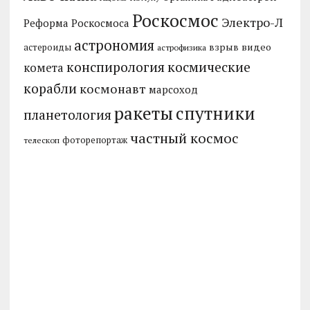
Роскосмос
Электро-Л
Реформа Роскосмоса
астрономия
видео
взрыв
астероиды
астрофизика
конспирология
космические
комета
корабли
космонавт
марсоход
ракеты
спутники
планетология
частный космос
фоторепортаж
телескоп