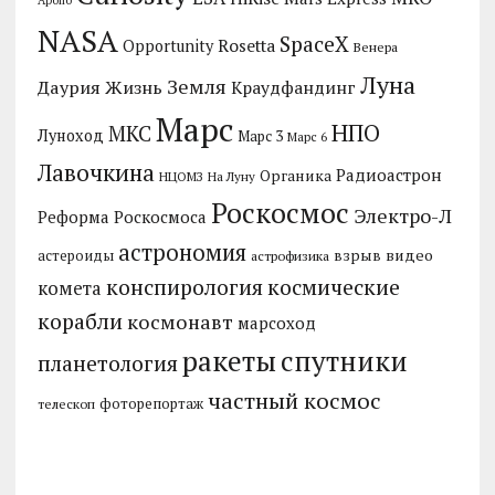
NASA
SpaceX
Rosetta
Opportunity
Венера
Луна
Земля
Даурия
Жизнь
Краудфандинг
Марс
НПО
МКС
Луноход
Марс 3
Марс 6
Лавочкина
Радиоастрон
Органика
НЦОМЗ
На Луну
Роскосмос
Электро-Л
Реформа Роскосмоса
астрономия
видео
взрыв
астероиды
астрофизика
конспирология
космические
комета
корабли
космонавт
марсоход
ракеты
спутники
планетология
частный космос
фоторепортаж
телескоп