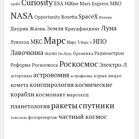
Curiosity
MRO
ESA
HiRise
Mars Express
Apollo
NASA
SpaceX
Rosetta
Opportunity
Венера
Луна
Земля
Даурия
Жизнь
Краудфандинг
Марс
НПО
МКС
Луноход
Марс 3
Марс 6
Лавочкина
Радиоастрон
Органика
НЦОМЗ
На Луну
Роскосмос
Электро-Л
Реформа Роскосмоса
астрономия
видео
взрыв
астероиды
астрофизика
конспирология
космические
комета
корабли
космонавт
марсоход
ракеты
спутники
планетология
частный космос
фоторепортаж
телескоп