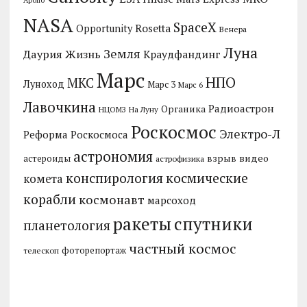
NASA
SpaceX
Rosetta
Opportunity
Венера
Луна
Земля
Даурия
Жизнь
Краудфандинг
Марс
НПО
МКС
Луноход
Марс 3
Марс 6
Лавочкина
Радиоастрон
Органика
НЦОМЗ
На Луну
Роскосмос
Электро-Л
Реформа Роскосмоса
астрономия
видео
взрыв
астероиды
астрофизика
конспирология
космические
комета
корабли
космонавт
марсоход
ракеты
спутники
планетология
частный космос
фоторепортаж
телескоп