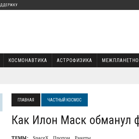
ОДДЕРЖКУ
КОСМОНАВТИКА
АСТРОФИЗИКА
МЕЖПЛАНЕТНО
КА И ИЛОН МАСК
УКИ
ГЛАВНАЯ
ЧАСТНЫЙ КОСМОС
Как Илон Маск обманул 
ТЕМЫ:
SpaceX
Протон
Ракеты