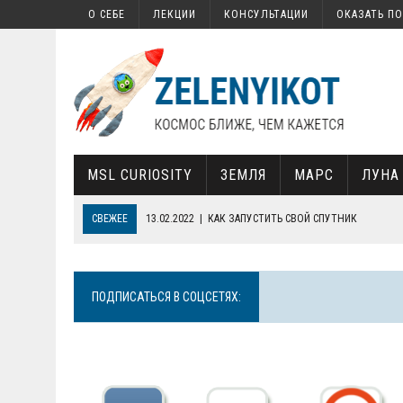
О СЕБЕ
ЛЕКЦИИ
КОНСУЛЬТАЦИИ
ОКАЗАТЬ П
MSL CURIOSITY
ЗЕМЛЯ
МАРС
ЛУНА
СВЕЖЕЕ
13.02.2022
|
КАК ЗАПУСТИТЬ СВОЙ СПУТНИК
30.01.2022
|
СОВЕТСКАЯ «СЕМЕРКА», СОВРЕМЕННАЯ КОСМОНАВТИ
19.01.2022
|
ПОЧЕМУ ТЕЛЕСКОП JAMES WEBB ТАК ВАЖЕН ДЛЯ НА
ПОДПИСАТЬСЯ В СОЦСЕТЯХ:
11.11.2025
|
«ЛУНА-9» — ЗАГАДКА ПОЛУВЕКА
17.02.2022
|
КАК НА МАРСЕ НАШЛИ ОРГАНИКУ