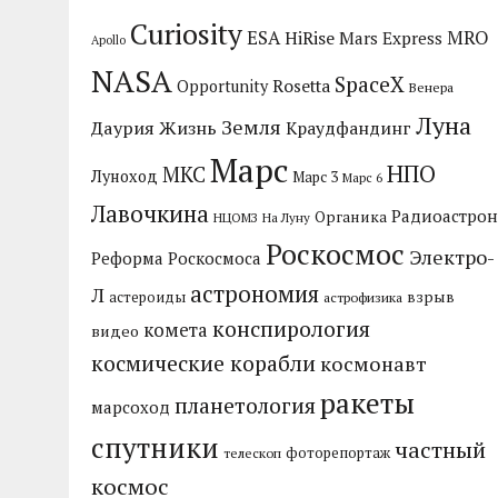
Curiosity
MRO
ESA
HiRise
Mars Express
Apollo
NASA
SpaceX
Rosetta
Opportunity
Венера
Луна
Земля
Даурия
Жизнь
Краудфандинг
Марс
НПО
МКС
Луноход
Марс 3
Марс 6
Лавочкина
Радиоастрон
Органика
НЦОМЗ
На Луну
Роскосмос
Электро-
Реформа Роскосмоса
астрономия
Л
взрыв
астероиды
астрофизика
конспирология
комета
видео
космические корабли
космонавт
ракеты
планетология
марсоход
спутники
частный
фоторепортаж
телескоп
космос