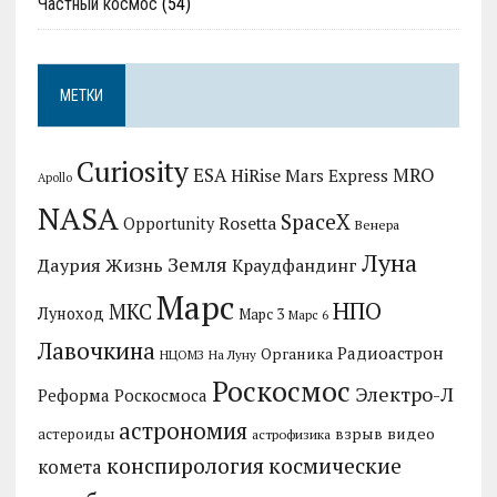
Частный космос
(54)
МЕТКИ
Curiosity
MRO
ESA
HiRise
Mars Express
Apollo
NASA
SpaceX
Rosetta
Opportunity
Венера
Луна
Земля
Даурия
Жизнь
Краудфандинг
Марс
НПО
МКС
Луноход
Марс 3
Марс 6
Лавочкина
Радиоастрон
Органика
НЦОМЗ
На Луну
Роскосмос
Электро-Л
Реформа Роскосмоса
астрономия
видео
взрыв
астероиды
астрофизика
конспирология
космические
комета