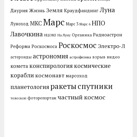
Луна
Земля
Даурия
Жизнь
Краудфандинг
Марс
НПО
МКС
Луноход
Марс 3
Марс 6
Лавочкина
Радиоастрон
Органика
НЦОМЗ
На Луну
Роскосмос
Электро-Л
Реформа Роскосмоса
астрономия
видео
взрыв
астероиды
астрофизика
конспирология
космические
комета
корабли
космонавт
марсоход
ракеты
спутники
планетология
частный космос
фоторепортаж
телескоп