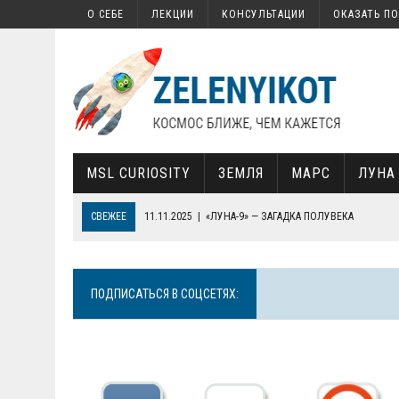
О СЕБЕ
ЛЕКЦИИ
КОНСУЛЬТАЦИИ
ОКАЗАТЬ П
MSL CURIOSITY
ЗЕМЛЯ
МАРС
ЛУНА
СВЕЖЕЕ
17.02.2022
|
КАК НА МАРСЕ НАШЛИ ОРГАНИКУ
13.02.2022
|
КАК ЗАПУСТИТЬ СВОЙ СПУТНИК
30.01.2022
|
СОВЕТСКАЯ «СЕМЕРКА», СОВРЕМЕННАЯ КОСМОНАВТИ
ПОДПИСАТЬСЯ В СОЦСЕТЯХ:
19.01.2022
|
ПОЧЕМУ ТЕЛЕСКОП JAMES WEBB ТАК ВАЖЕН ДЛЯ НА
11.11.2025
|
«ЛУНА-9» — ЗАГАДКА ПОЛУВЕКА