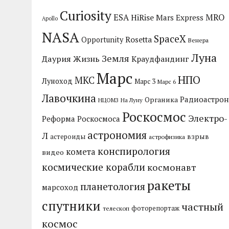
Curiosity
MRO
ESA
HiRise
Mars Express
Apollo
NASA
SpaceX
Rosetta
Opportunity
Венера
Луна
Земля
Даурия
Жизнь
Краудфандинг
Марс
НПО
МКС
Луноход
Марс 3
Марс 6
Лавочкина
Радиоастрон
Органика
НЦОМЗ
На Луну
Роскосмос
Электро-
Реформа Роскосмоса
астрономия
Л
взрыв
астероиды
астрофизика
конспирология
комета
видео
космические корабли
космонавт
ракеты
планетология
марсоход
спутники
частный
фоторепортаж
телескоп
космос