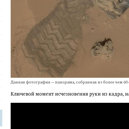
Данная фотография — панорама, собранная из более чем 60
Ключевой момент исчезновения руки из кадра, н