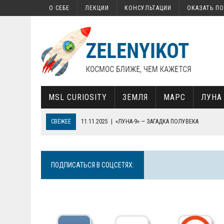
О СЕБЕ
ЛЕКЦИИ
КОНСУЛЬТАЦИИ
ОКАЗАТЬ П
MSL CURIOSITY
ЗЕМЛЯ
МАРС
ЛУНА
СВЕЖЕЕ
17.02.2022
|
КАК НА МАРСЕ НАШЛИ ОРГАНИКУ
13.02.2022
|
КАК ЗАПУСТИТЬ СВОЙ СПУТНИК
30.01.2022
|
СОВЕТСКАЯ «СЕМЕРКА», СОВРЕМЕННАЯ КОСМОНАВТИ
ПОДПИСАТЬСЯ В СОЦСЕТЯХ:
19.01.2022
|
ПОЧЕМУ ТЕЛЕСКОП JAMES WEBB ТАК ВАЖЕН ДЛЯ НА
11.11.2025
|
«ЛУНА-9» — ЗАГАДКА ПОЛУВЕКА