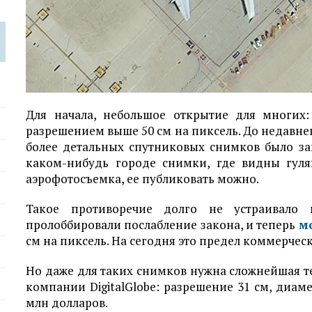
Для начала, небольшое открытие для многих
разрешением выше 50 см на пиксель. До недавн
более детальных спутниковых снимков было з
каком-нибудь городе снимки, где видны гул
аэрофотосъемка, ее публиковать можно.
Такое противоречие долго не устраивало 
пролоббировали послабление закона, и теперь
м
см на пиксель. На сегодня это предел коммерчес
Но даже для таких снимков нужна сложнейшая те
компании DigitalGlobe: разрешение 31 см, диаме
млн долларов.