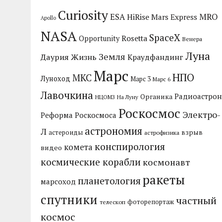
Curiosity
MRO
ESA
HiRise
Mars Express
Apollo
NASA
SpaceX
Rosetta
Opportunity
Венера
Луна
Земля
Даурия
Жизнь
Краудфандинг
Марс
НПО
МКС
Луноход
Марс 3
Марс 6
Лавочкина
Радиоастрон
Органика
НЦОМЗ
На Луну
Роскосмос
Электро-
Реформа Роскосмоса
астрономия
Л
взрыв
астероиды
астрофизика
конспирология
комета
видео
космические корабли
космонавт
ракеты
планетология
марсоход
спутники
частный
фоторепортаж
телескоп
космос