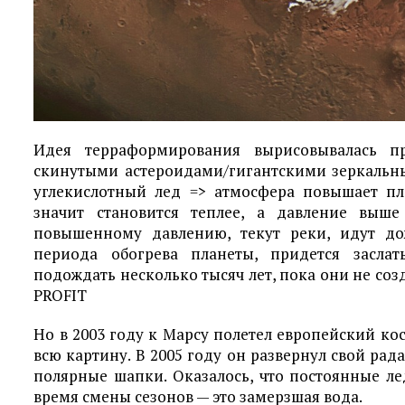
Идея терраформирования вырисовывалась п
скинутыми астероидами/гигантскими зеркальн
углекислотный лед => атмосфера повышает пл
значит становится теплее, а давление выше
повышенному давлению, текут реки, идут дож
периода обогрева планеты, придется засла
подождать несколько тысяч лет, пока они не со
PROFIT
Но в 2003 году к Марсу полетел европейский кос
всю картину. В 2005 году он развернул свой ра
полярные шапки. Оказалось, что постоянные л
время смены сезонов — это замерзшая вода.