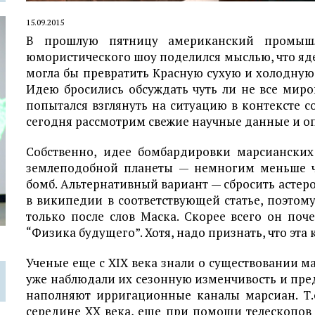
15.09.2015
В прошлую пятницу американский промышл
юмористического шоу поделился мыслью, что я
могла бы превратить Красную сухую и холодную
Идею бросились обсуждать чуть ли не все мир
попытался взглянуть на ситуацию в контексте 
сегодня рассмотрим свежие научные данные и о
Собственно, идее бомбардировки марсиански
землеподобной планеты — немногим меньше ч
бомб. Альтернативный вариант — сбросить астеро
в википедии в соответствующей статье, поэтом
только после слов Маска. Скорее всего он по
“Физика будущего”. Хотя, надо признать, что эта 
Ученые еще с XIX века знали о существовании 
уже наблюдали их сезонную изменчивость и пре
наполняют ирригационные каналы марсиан. Т.е.
середине XX века, еще при помощи телескопов