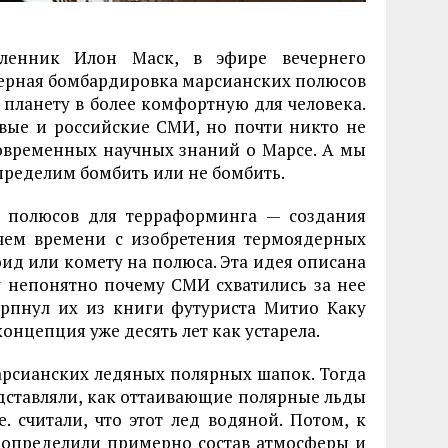
енник Илон Маск, в эфире вечернего
дерная бомбардировка марсианских полюсов
 планету в более комфортную для человека.
овые и российские СМИ, но почти никто не
современных научных знаний о Марсе. А мы
пределим бомбить или не бомбить.
х полюсов для терраформинга — создания
ем времени с изобретения термоядерных
ид или комету на полюса. Эта идея описана
у непонятно почему СМИ схватились за нее
черпнул их из книги футуриста Митио Каку
концепция уже десять лет как устарела.
марсианских ледяных полярных шапок. Тогда
дставляли, как оттаивающие полярные льды
 считали, что этот лед водяной. Потом, к
 определили примерно состав атмосферы и