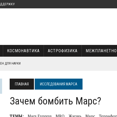
ОДДЕРЖКУ
КОСМОНАВТИКА
АСТРОФИЗИКА
МЕЖПЛАНЕТНО
ЖЕН ДЛЯ НАУКИ
ГЛАВНАЯ
ИССЛЕДОВАНИЯ МАРСА
КА И ИЛОН МАСК
Зачем бомбить Марс?
ТЕМЫ:
Mars Express
MRO
Жизнь
Марс
Террафо