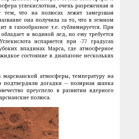
осфера углекислотная, очень разреженная и
с тем, что на полюсах лежит замерзшая
название она получила за то, что в земном
ит в газообразное т.е. сублимируется. При
бладает и водяной лед, но ему требуется
Углекислота испаряется при -77 градусах
лубоких впадинах Марса, где атмосферное
 жидкое состояние в диапазоне нескольких
в марсианской атмосферы, температуру на
ько подтвердили догадки — полярная шапка
овечество преуспело в развитии ядерного
марсианские полюса.