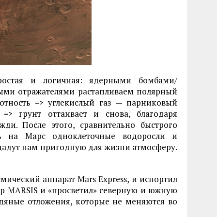
ростая и логичная: ядерными бомбами/
ыми отражателями растапливаем полярный
отность => углекислый газ — парниковый
 => грунт оттаивает и снова, благодаря
ди. После этого, сравнительно быстрого
ть на Марс одноклеточные водоросли и
здадут нам пригодную для жизни атмосферу.
мический аппарат Mars Express, и испортил
дар MARSIS и «просветил» северную и южную
едяные отложения, которые не меняются во