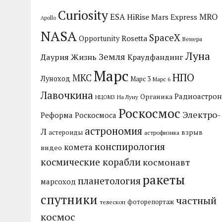
Curiosity
MRO
ESA
HiRise
Mars Express
Apollo
NASA
SpaceX
Rosetta
Opportunity
Венера
Луна
Земля
Даурия
Жизнь
Краудфандинг
Марс
НПО
МКС
Луноход
Марс 3
Марс 6
Лавочкина
Радиоастрон
Органика
НЦОМЗ
На Луну
Роскосмос
Электро-
Реформа Роскосмоса
астрономия
Л
взрыв
астероиды
астрофизика
конспирология
комета
видео
космические корабли
космонавт
ракеты
планетология
марсоход
спутники
частный
фоторепортаж
телескоп
космос