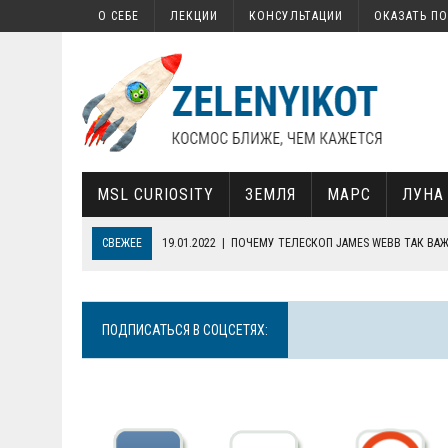
О СЕБЕ
ЛЕКЦИИ
КОНСУЛЬТАЦИИ
ОКАЗАТЬ П
MSL CURIOSITY
ЗЕМЛЯ
МАРС
ЛУНА
СВЕЖЕЕ
19.01.2022
|
ПОЧЕМУ ТЕЛЕСКОП JAMES WEBB ТАК ВА
11.11.2025
|
«ЛУНА-9» — ЗАГАДКА ПОЛУВЕКА
17.02.2022
|
КАК НА МАРСЕ НАШЛИ ОРГАНИКУ
13.02.2022
|
КАК ЗАПУСТИТЬ СВОЙ СПУТНИК
ПОДПИСАТЬСЯ В СОЦСЕТЯХ:
30.01.2022
|
СОВЕТСКАЯ «СЕМЕРКА», СОВРЕМЕННАЯ КОСМОНАВТИ