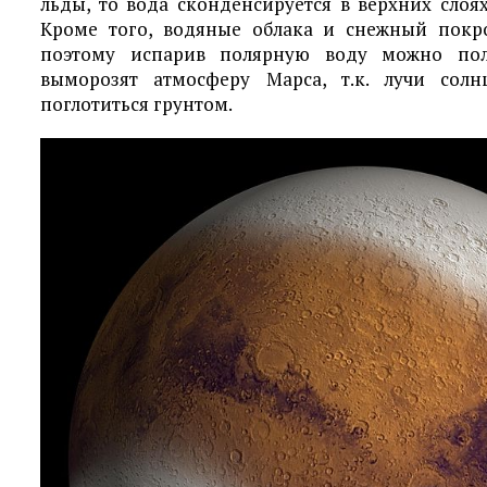
льды, то вода сконденсируется в верхних слоя
Кроме того, водяные облака и снежный покр
поэтому испарив полярную воду можно пол
выморозят атмосферу Марса, т.к. лучи солн
поглотиться грунтом.