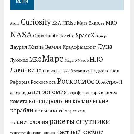
МЕТКИ
Curiosity
MRO
ESA
HiRise
Mars Express
Apollo
NASA
SpaceX
Rosetta
Opportunity
Венера
Луна
Земля
Даурия
Жизнь
Краудфандинг
Марс
НПО
МКС
Луноход
Марс 3
Марс 6
Лавочкина
Радиоастрон
Органика
НЦОМЗ
На Луну
Роскосмос
Электро-Л
Реформа Роскосмоса
астрономия
видео
взрыв
астероиды
астрофизика
конспирология
космические
комета
корабли
космонавт
марсоход
ракеты
спутники
планетология
частный космос
фоторепортаж
телескоп