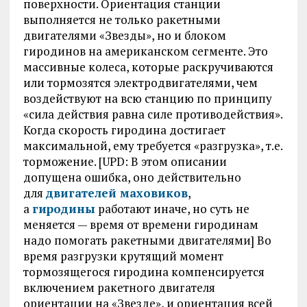
поверхности. Ориентация станции
выполняется не только ракетными
двигателями «Звезды», но и блоком
гиродинов на американском сегменте. Это
массивные колеса, которые раскручиваются
или тормозятся электродвигателями, чем
воздействуют на всю станцию по принципу
«сила действия равна силе противодействия».
Когда скорость гиродина достигает
максимальной, ему требуется «разгрузка», т.е.
торможение. [UPD: В этом описании
допущена ошибка, оно действительно
для
двигателей маховиков
,
а
гиродины
работают иначе, но суть не
меняется — время от времени гиродинам
надо помогать ракетными двигателями] Во
время разгрузки крутящий момент
тормозящегося гиродина компенсируется
включением ракетного двигателя
ориентации на «Звезде», и ориентация всей