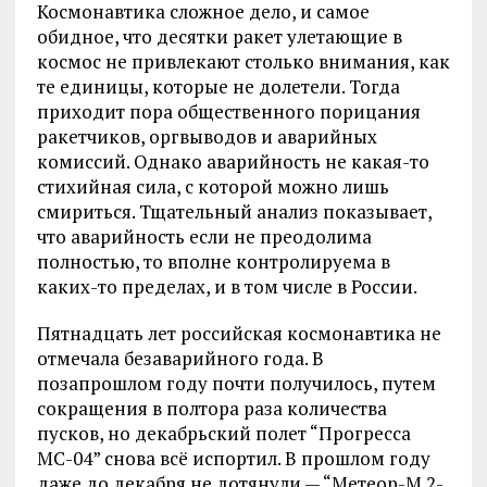
Космонавтика сложное дело, и самое
обидное, что десятки ракет улетающие в
космос не привлекают столько внимания, как
те единицы, которые не долетели. Тогда
приходит пора общественного порицания
ракетчиков, оргвыводов и аварийных
комиссий. Однако аварийность не какая-то
стихийная сила, с которой можно лишь
смириться. Тщательный анализ показывает,
что аварийность если не преодолима
полностью, то вполне контролируема в
каких-то пределах, и в том числе в России.
Пятнадцать лет российская космонавтика не
отмечала безаварийного года. В
позапрошлом году почти получилось, путем
сокращения в полтора раза количества
пусков, но декабрьский полет “Прогресса
МС-04” снова всё испортил. В прошлом году
даже до декабря не дотянули — “Метеор-М 2-