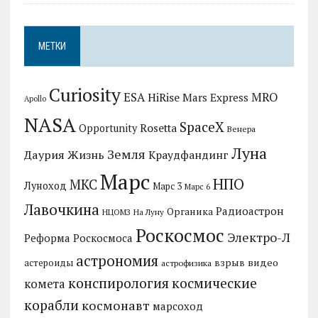
МЕТКИ
Curiosity
MRO
ESA
HiRise
Mars Express
Apollo
NASA
SpaceX
Rosetta
Opportunity
Венера
Луна
Земля
Даурия
Жизнь
Краудфандинг
Марс
НПО
МКС
Луноход
Марс 3
Марс 6
Лавочкина
Радиоастрон
Органика
НЦОМЗ
На Луну
Роскосмос
Электро-Л
Реформа Роскосмоса
астрономия
видео
взрыв
астероиды
астрофизика
конспирология
космические
комета
корабли
космонавт
марсоход