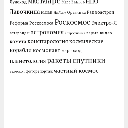
Марс
НПО
МКС
Луноход
Марс 3
Марс 6
Лавочкина
Радиоастрон
Органика
НЦОМЗ
На Луну
Роскосмос
Электро-Л
Реформа Роскосмоса
астрономия
видео
взрыв
астероиды
астрофизика
конспирология
космические
комета
корабли
космонавт
марсоход
ракеты
спутники
планетология
частный космос
фоторепортаж
телескоп