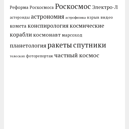
Роскосмос
Электро-Л
Реформа Роскосмоса
астрономия
видео
взрыв
астероиды
астрофизика
конспирология
космические
комета
корабли
космонавт
марсоход
ракеты
спутники
планетология
частный космос
фоторепортаж
телескоп