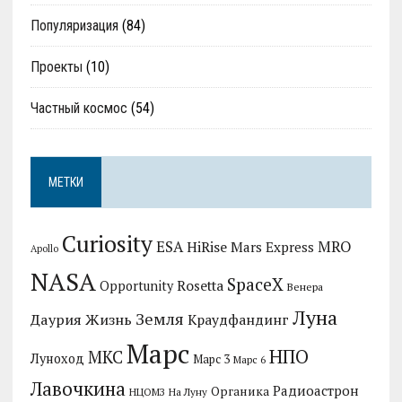
Популяризация
(84)
Проекты
(10)
Частный космос
(54)
МЕТКИ
Curiosity
MRO
ESA
HiRise
Mars Express
Apollo
NASA
SpaceX
Rosetta
Opportunity
Венера
Луна
Земля
Даурия
Жизнь
Краудфандинг
Марс
НПО
МКС
Луноход
Марс 3
Марс 6
Лавочкина
Радиоастрон
Органика
НЦОМЗ
На Луну